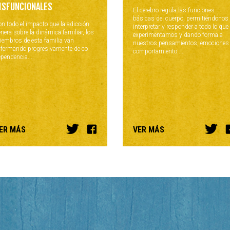
ISFUNCIONALES
El cerebro regula las funciones
básicas del cuerpo, permitiéndonos
n todo el impacto que la adicción
interpretar y responder a todo lo que
nera sobre la dinámica familiar, los
experimentamos y dando forma a
iembros de esta familia van
nuestros pensamientos, emociones
nfermando progresivamente de co
comportamiento....
pendencia....
ER MÁS
VER MÁS