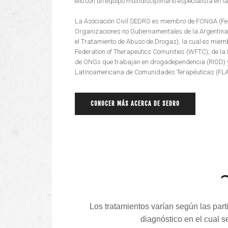
ello con un equipo multidisciplinario especialista en l
La Asociación Civil SEDRO es miembro de FONGA (Fe
Organizaciones no Gubernamentales de la Argentina 
el Tratamiento de Abuso de Drogas), la cual es miem
Federation of Therapeutics Comunities (WFTC), de l
de ONGs que trabajan en drogadependencia (RIOD) y
Latinoamericana de Comunidades Terapéuticas (FLA
CONOCER MÁS ACERCA DE SEDRO
Los tratamientos varían según las part
diagnóstico en el cual s