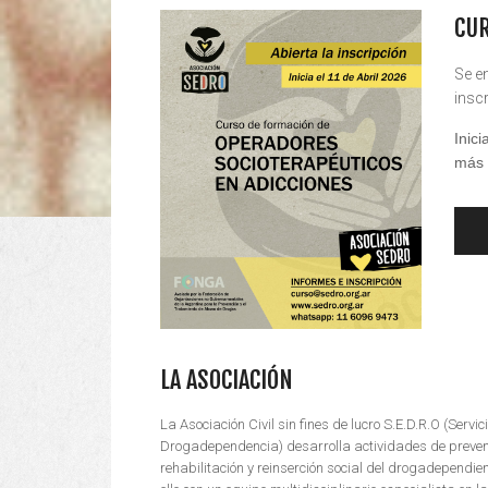
CUR
Se e
insc
Inic
más 
LA ASOCIACIÓN
La Asociación Civil sin fines de lucro S.E.D.R.O (Servic
Drogadependencia) desarrolla actividades de prevenc
rehabilitación y reinserción social del drogadependie