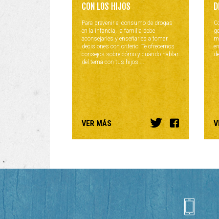
CON LOS HIJOS
D
Para prevenir el consumo de drogas
Co
en la infancia, la familia debe
ge
aconsejarles y enseñarles a tomar
m
decisiones con criterio. Te ofrecemos
e
consejos sobre cómo y cuándo hablar
de
del tema con tus hijos.....
VER MÁS
V