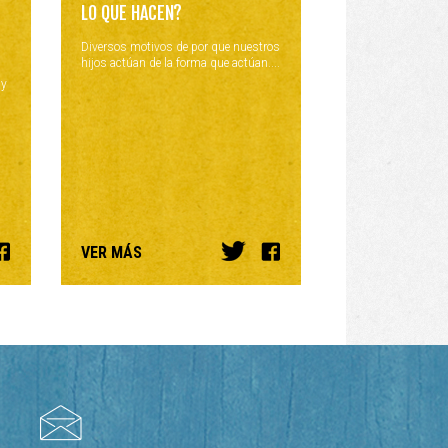
LO QUE HACEN?
Diversos motivos de por que nuestros
hijos actúan de la forma que actúan....
 y
VER MÁS