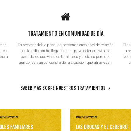
TRATAMIENTO EN COMUNIDAD DE DÍA
men -
Es recomendable para las personas cuyo nivel de relación
El ob
ares,
con la adicción ha llegado a un grave deterioro y/o a la
la r
encia
pérdida de sus vínculos familiares y sociales pero que
reem
aún conservan conciencia de la situación que atraviesan.
u
SABER MAS SOBRE NUESTROS TRATAMIENTOS
REVENCION
PREVENCION
OLES FAMILIARES
LAS DROGAS Y EL CEREBRO